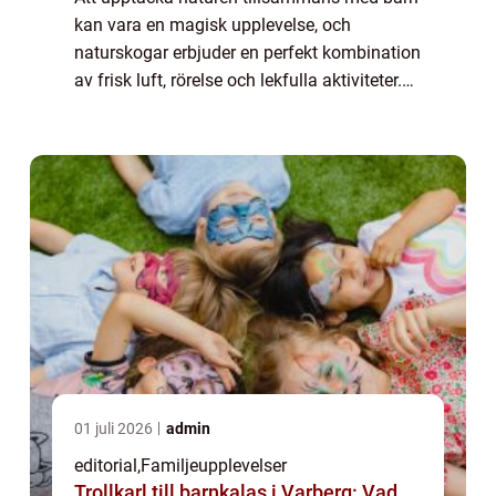
kan vara en magisk upplevelse, och
naturskogar erbjuder en perfekt kombination
av frisk luft, rörelse och lekfulla aktiviteter.
Barnvänliga skogar med tydliga spår och
pedagogiska inslag ...
01 juli 2026
admin
editorial
,
Familjeupplevelser
Trollkarl till barnkalas i Varberg: Vad