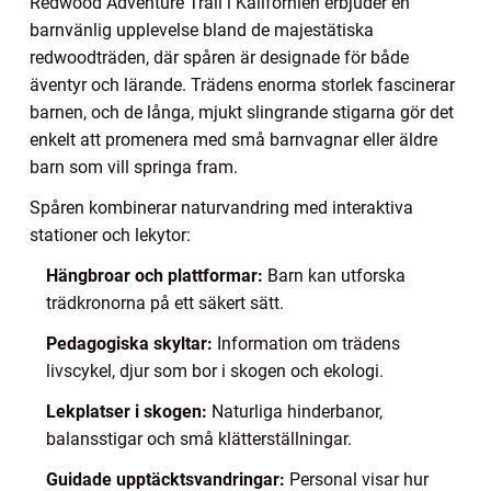
Redwood Adventure Trail i Kalifornien erbjuder en
barnvänlig upplevelse bland de majestätiska
redwoodträden, där spåren är designade för både
äventyr och lärande. Trädens enorma storlek fascinerar
barnen, och de långa, mjukt slingrande stigarna gör det
enkelt att promenera med små barnvagnar eller äldre
barn som vill springa fram.
Spåren kombinerar naturvandring med interaktiva
stationer och lekytor:
Hängbroar och plattformar:
Barn kan utforska
trädkronorna på ett säkert sätt.
Pedagogiska skyltar:
Information om trädens
livscykel, djur som bor i skogen och ekologi.
Lekplatser i skogen:
Naturliga hinderbanor,
balansstigar och små klätterställningar.
Guidade upptäcktsvandringar:
Personal visar hur