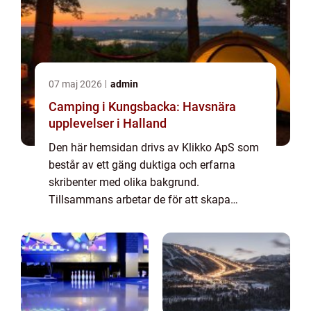
07 maj 2026
admin
Camping i Kungsbacka: Havsnära
upplevelser i Halland
Den här hemsidan drivs av Klikko ApS som
består av ett gäng duktiga och erfarna
skribenter med olika bakgrund.
Tillsammans arbetar de för att skapa
aktuellt innehåll till den här sidan. Vi vet hur
utmanande det är att läsa och genomgå en
massa olika ...