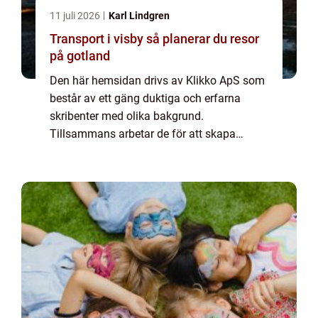
11 juli 2026
Karl Lindgren
Transport i visby så planerar du resor
på gotland
Den här hemsidan drivs av Klikko ApS som
består av ett gäng duktiga och erfarna
skribenter med olika bakgrund.
Tillsammans arbetar de för att skapa
aktuellt innehåll till den här sidan. Vi vet hur
utmanande det är att läsa och genomgå en
massa olika ...