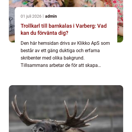
01 juli 2026
admin
Trollkarl till barnkalas i Varberg: Vad
kan du förvänta dig?
Den här hemsidan drivs av Klikko ApS som
består av ett gäng duktiga och erfarna
skribenter med olika bakgrund.
Tillsammans arbetar de för att skapa
aktuellt innehåll till den här sidan. Vi vet hur
utmanande det är att läsa och genomgå en
massa olika ...