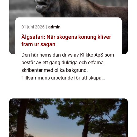
01 juni 2026
admin
Älgsafari: När skogens konung kliver
fram ur sagan
Den här hemsidan drivs av Klikko ApS som
består av ett gäng duktiga och erfarna
skribenter med olika bakgrund.
Tillsammans arbetar de för att skapa
aktuellt innehåll till den här sidan. Vi vet hur
utmanande det är att läsa och genomgå en
massa olika ...