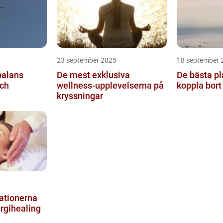
23 september 2025
18 september 
balans
De mest exklusiva
De bästa pl
och
wellness-upplevelserna på
koppla bort 
kryssningar
ationerna
ergihealing