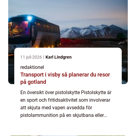
11 juli 2026
Karl Lindgren
redaktionel
Transport i visby så planerar du resor
på gotland
En översikt över pistolskytte Pistolskytte är
en sport och fritidsaktivitet som involverar
att skjuta med vapen avsedda för
pistolammunition på en skjutbana eller
annan lämplig plats. Detta är en populär
aktivitet bland upplevelsejägare och erbjuder