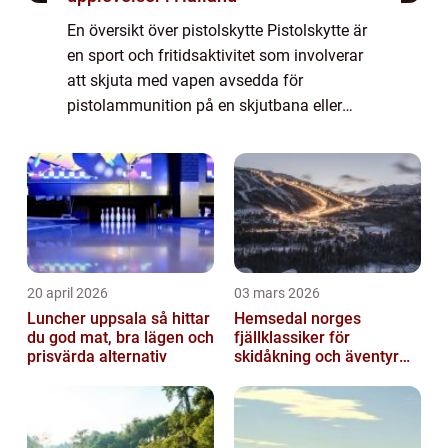
En översikt över pistolskytte Pistolskytte är
en sport och fritidsaktivitet som involverar
att skjuta med vapen avsedda för
pistolammunition på en skjutbana eller
annan lämplig plats. Detta är en populär
aktivitet bland upplevelsejägare och erbjuder
...
20 april 2026
03 mars 2026
Luncher uppsala så hittar
Hemsedal norges
du god mat, bra lägen och
fjällklassiker för
prisvärda alternativ
skidåkning och äventyr
året runt