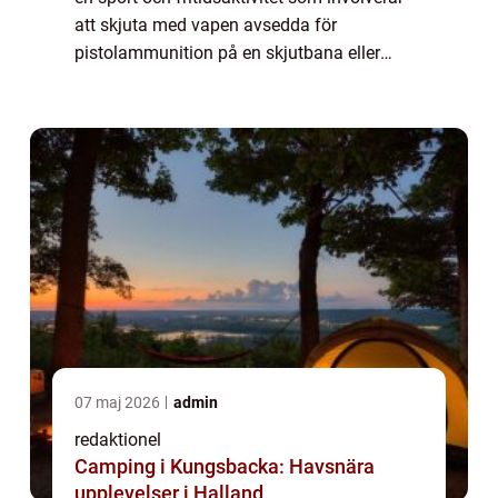
att skjuta med vapen avsedda för
pistolammunition på en skjutbana eller
annan lämplig plats. Detta är en populär
aktivitet bland upplevelsejägare och erbjuder
...
07 maj 2026
admin
redaktionel
Camping i Kungsbacka: Havsnära
upplevelser i Halland