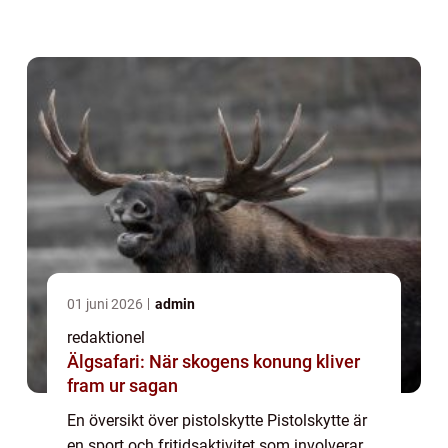
annan lämplig plats. Detta är en populär
aktivitet bland upplevelsejägare och erbjuder
...
01 juni 2026
admin
redaktionel
Älgsafari: När skogens konung kliver
fram ur sagan
En översikt över pistolskytte Pistolskytte är
en sport och fritidsaktivitet som involverar