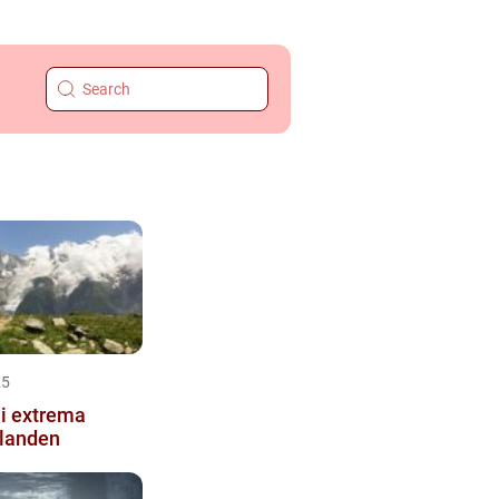
25
 i extrema
llanden