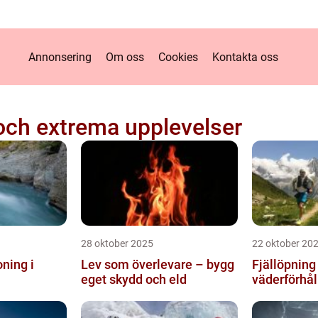
Annonsering
Om oss
Cookies
Kontakta oss
och extrema upplevelser
28 oktober 2025
22 oktober 20
ning i
Lev som överlevare – bygg
Fjällöpning
eget skydd och eld
väderförhå