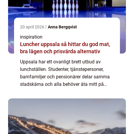
20 april 2026
Anna Bergqvist
inspiration
Luncher uppsala så hittar du god mat,
bra lägen och prisvärda alternativ
Uppsala har ett ovanligt brett utbud av
lunchställen. Studenter, tjänstepersoner,
barnfamiljer och pensionärer delar samma
stadskärna och alla behöver äta mitt på
dagen. För den som vill få ut mer av sin
lunchpaus handlar valet sällan bara om
mat. Lä...