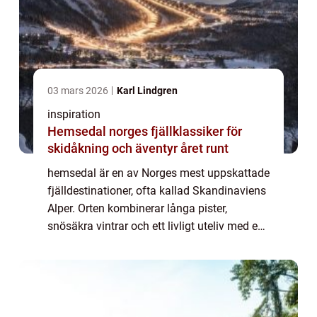
03 mars 2026
Karl Lindgren
inspiration
Hemsedal norges fjällklassiker för
skidåkning och äventyr året runt
hemsedal är en av Norges mest uppskattade
fjälldestinationer, ofta kallad Skandinaviens
Alper. Orten kombinerar långa pister,
snösäkra vintrar och ett livligt uteliv med en
avslappnad, familjevänlig atmosfär. Här
möts erfarna åkare, barnfamiljer och ...