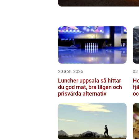
20 april 2026
03
Luncher uppsala så hittar
Hem
du god mat, bra lägen och
fj
prisvärda alternativ
oc