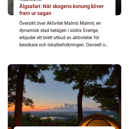
Älgsafari: När skogens konung kliver
fram ur sagan
Översikt över Aktivitet Malmö Malmö, en
dynamisk stad belägen i södra Sverige,
erbjuder ett brett utbud av aktiviteter för
besökare och lokalbefolkningen. Oavsett om
du är ute efter adrenalinkickar, kulturella
upplevelser eller avkoppling i vacker na...