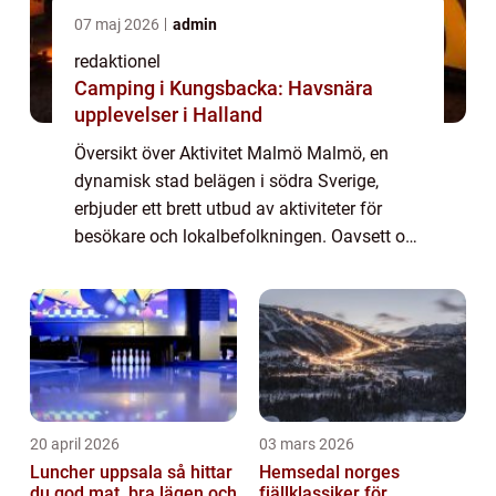
07 maj 2026
admin
redaktionel
Camping i Kungsbacka: Havsnära
upplevelser i Halland
Översikt över Aktivitet Malmö Malmö, en
dynamisk stad belägen i södra Sverige,
erbjuder ett brett utbud av aktiviteter för
besökare och lokalbefolkningen. Oavsett om
du är ute efter adrenalinkickar, kulturella
upplevelser eller avkoppling i vacker na...
20 april 2026
03 mars 2026
Luncher uppsala så hittar
Hemsedal norges
du god mat, bra lägen och
fjällklassiker för