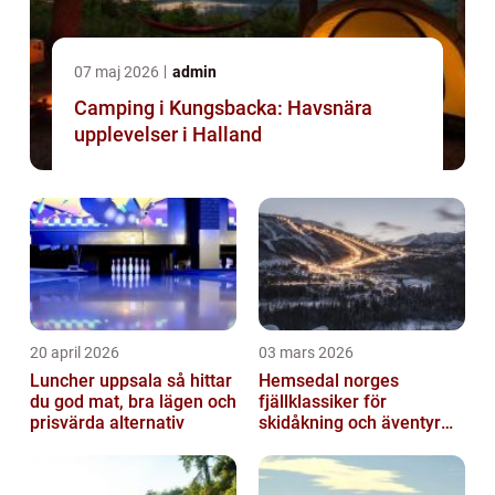
07 maj 2026
admin
Camping i Kungsbacka: Havsnära
upplevelser i Halland
20 april 2026
03 mars 2026
Luncher uppsala så hittar
Hemsedal norges
du god mat, bra lägen och
fjällklassiker för
prisvärda alternativ
skidåkning och äventyr
året runt