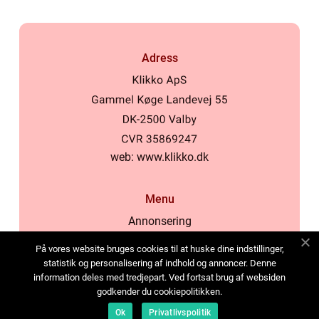
Adress
web:
www.klikko.dk
Menu
Annonsering
Om oss
På vores website bruges cookies til at huske dine indstillinger,
Cookies
statistik og personalisering af indhold og annoncer. Denne
information deles med tredjepart. Ved fortsat brug af websiden
Kontakta oss
godkender du cookiepolitikken.
Sitemap
Ok
Privatlivspolitik