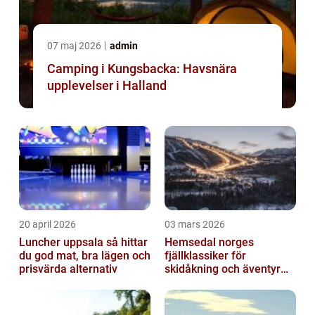
07 maj 2026
admin
Camping i Kungsbacka: Havsnära
upplevelser i Halland
20 april 2026
03 mars 2026
Luncher uppsala så hittar
Hemsedal norges
du god mat, bra lägen och
fjällklassiker för
prisvärda alternativ
skidåkning och äventyr
året runt