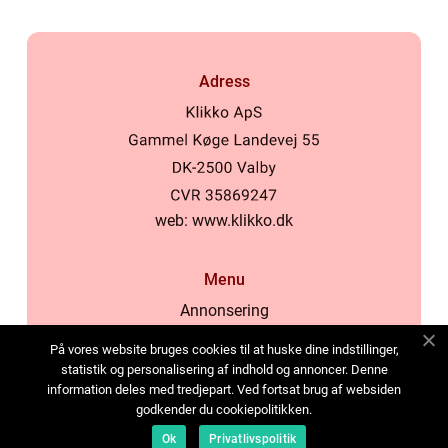
Adress
web:
www.klikko.dk
Menu
Annonsering
Om oss
På vores website bruges cookies til at huske dine indstillinger,
Cookies
statistik og personalisering af indhold og annoncer. Denne
information deles med tredjepart. Ved fortsat brug af websiden
Kontakta oss
godkender du cookiepolitikken.
Sitemap
Ok
Privatlivspolitik