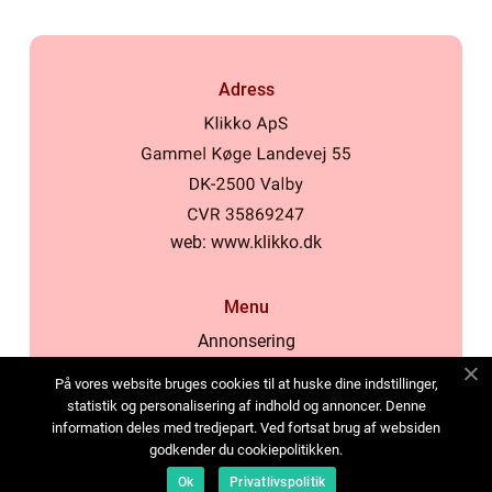
Adress
web:
www.klikko.dk
Menu
Annonsering
Om oss
På vores website bruges cookies til at huske dine indstillinger,
Cookies
statistik og personalisering af indhold og annoncer. Denne
information deles med tredjepart. Ved fortsat brug af websiden
Kontakta oss
godkender du cookiepolitikken.
Sitemap
Ok
Privatlivspolitik