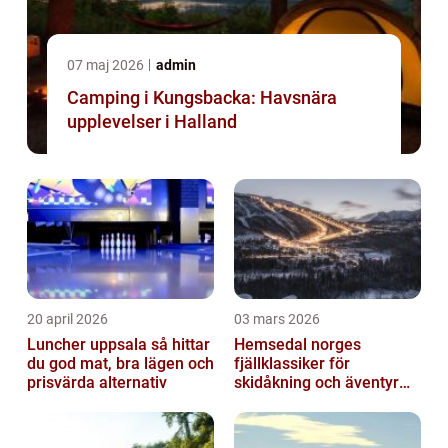
07 maj 2026
admin
Camping i Kungsbacka: Havsnära
upplevelser i Halland
20 april 2026
03 mars 2026
Luncher uppsala så hittar
Hemsedal norges
du god mat, bra lägen och
fjällklassiker för
prisvärda alternativ
skidåkning och äventyr
året runt