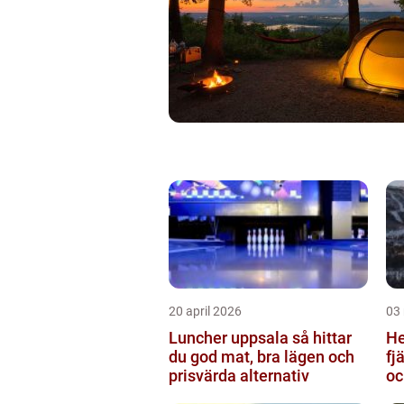
20 april 2026
03
Luncher uppsala så hittar
Hem
du god mat, bra lägen och
fj
prisvärda alternativ
oc