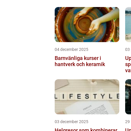
04 december 2025
03
Barnvänliga kurser i
Up
hantverk och keramik
sp
va
03 december 2025
29
Helgresor som kombinerar
Up