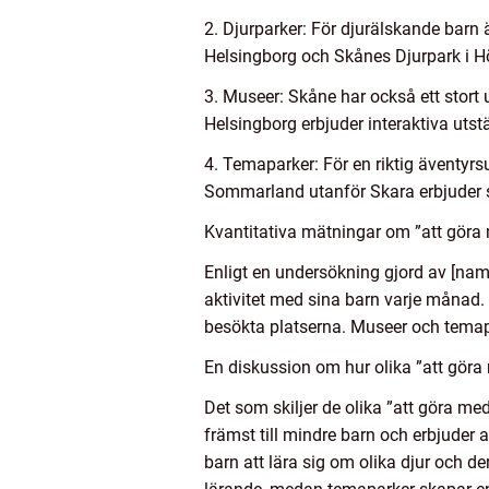
2. Djurparker: För djurälskande barn 
Helsingborg och Skånes Djurpark i Höö
3. Museer: Skåne har också ett stort
Helsingborg erbjuder interaktiva utst
4. Temaparker: För en riktig äventyr
Sommarland utanför Skara erbjuder sp
Kvantitativa mätningar om ”att göra
Enligt en undersökning gjord av [namn
aktivitet med sina barn varje månad. 
besökta platserna. Museer och temap
En diskussion om hur olika ”att göra 
Det som skiljer de olika ”att göra me
främst till mindre barn och erbjuder 
barn att lära sig om olika djur och de