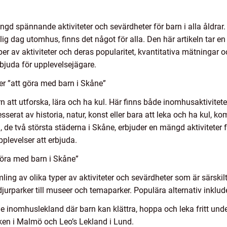
gd spännande aktiviteter och sevärdheter för barn i alla åldrar.
lig dag utomhus, finns det något för alla. Den här artikeln tar en
yper av aktiviteter och deras popularitet, kvantitativa mätningar o
rbjuda för upplevelsejägare.
er ”att göra med barn i Skåne”
rn att utforska, lära och ha kul. Här finns både inomhusaktivitet
sserat av historia, natur, konst eller bara att leka och ha kul, k
 de två största städerna i Skåne, erbjuder en mängd aktiviteter 
plevelser att erbjuda.
göra med barn i Skåne”
ling av olika typer av aktiviteter och sevärdheter som är särskil
 djurparker till museer och temaparker. Populära alternativ inklud
e inomhuslekland där barn kan klättra, hoppa och leka fritt und
ken i Malmö och Leo’s Lekland i Lund.