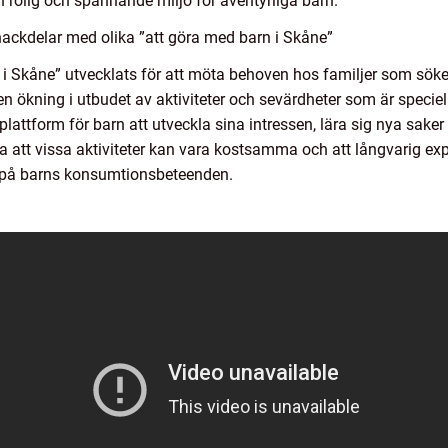
rolig och spännande miljö för äventyrliga barn.
ackdelar med olika ”att göra med barn i Skåne”
 i Skåne” utvecklats för att möta behoven hos familjer som söker 
en ökning i utbudet av aktiviteter och sevärdheter som är speciel
 plattform för barn att utveckla sina intressen, lära sig nya sak
a att vissa aktiviteter kan vara kostsamma och att långvarig ex
r på barns konsumtionsbeteenden.