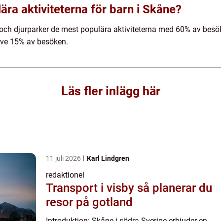
ära aktiviteterna för barn i Skåne?
d och djurparker de mest populära aktiviteterna med 60% av bes
ive 15% av besöken.
Läs fler inlägg här
11 juli 2026
Karl Lindgren
redaktionel
Transport i visby så planerar du
resor på gotland
Introduktion: Skåne i södra Sverige erbjuder en