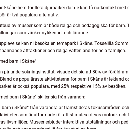
är Skåne hem för flera djurparker där de kan få närkontakt med ol
r är två populära alternativ.
 utbud av museer som är både roliga och pedagogiska för barn. 
ällningar som väcker nyfikenhet och lärande.
supplevelse kan ni besöka en temapark i Skåne. Tosselilla Somm
ännande attraktioner och roliga vattenland för hela familjen.
 med barn i Skåne”
 på undersökningsinstitut] visade det sig att 80% av föräldrarn
Bland de populäraste aktiviteterna för barn i Skåne är lekland oc
arker är också populära, med 25% respektive 15% av besöken.
med barn i Skåne” skiljer sig från varandra
d barn i Skåne” från varandra är främst deras fokusområden och a
aktiviteter som är utformade för att stimulera deras motorik och 
ras livsmiljöer. Museer erbjuder interaktiva utställningar och pe