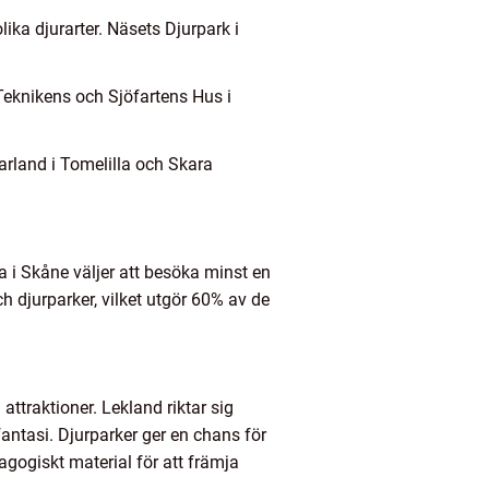
ika djurarter. Näsets Djurpark i
Teknikens och Sjöfartens Hus i
arland i Tomelilla och Skara
a i Skåne väljer att besöka minst en
h djurparker, vilket utgör 60% av de
ttraktioner. Lekland riktar sig
fantasi. Djurparker ger en chans för
dagogiskt material för att främja