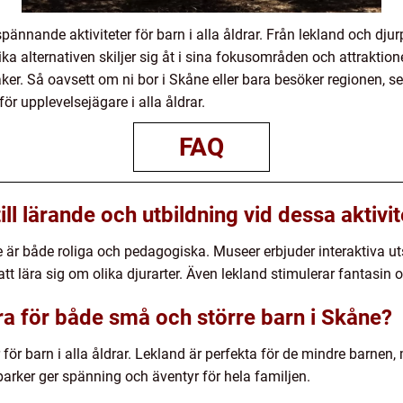
pännande aktiviteter för barn i alla åldrar. Från lekland och dju
ika alternativen skiljer sig åt i sina fokusområden och attraktion
ker. Så oavsett om ni bor i Skåne eller bara besöker regionen, se 
för upplevelsejägare i alla åldrar.
FAQ
ill lärande och utbildning vid dessa aktivi
e är både roliga och pedagogiska. Museer erbjuder interaktiva ut
att lära sig om olika djurarter. Även lekland stimulerar fantasin
ra för både små och större barn i Skåne?
r för barn i alla åldrar. Lekland är perfekta för de mindre barne
rker ger spänning och äventyr för hela familjen.