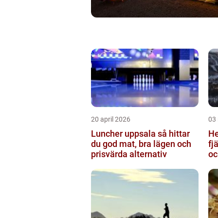
20 april 2026
03
Luncher uppsala så hittar
Hem
du god mat, bra lägen och
fj
prisvärda alternativ
oc