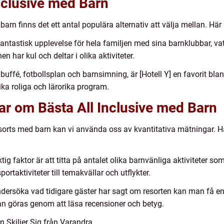
nclusive med Barn
ör barn finns det ett antal populära alternativ att välja mellan. H
n fantastisk upplevelse för hela familjen med sina barnklubbar, va
 har kul och deltar i olika aktiviteter.
buffé, fotbollsplan och barnsimning, är [Hotell Y] en favorit bla
ka roliga och lärorika program.
ar om Bästa All Inclusive med Barn
esorts med barn kan vi använda oss av kvantitativa mätningar. Hä
ktig faktor är att titta på antalet olika barnvänliga aktiviteter s
portaktiviteter till temakvällar och utflykter.
ndersöka vad tidigare gäster har sagt om resorten kan man få e
kan göras genom att läsa recensioner och betyg.
n Skiljer Sig från Varandra