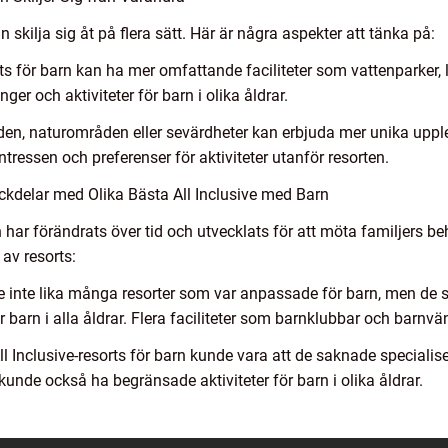
n skilja sig åt på flera sätt. Här är några aspekter att tänka på:
esorts för barn kan ha mer omfattande faciliteter som vattenparker
er och aktiviteter för barn i olika åldrar.
den, naturområden eller sevärdheter kan erbjuda mer unika uppleve
tressen och preferenser för aktiviteter utanför resorten.
kdelar med Olika Bästa All Inclusive med Barn
rn har förändrats över tid och utvecklats för att möta familjers 
 av resorts:
ke inte lika många resorter som var anpassade för barn, men de
r barn i alla åldrar. Flera faciliteter som barnklubbar och barnvän
l Inclusive-resorts för barn kunde vara att de saknade specialis
kunde också ha begränsade aktiviteter för barn i olika åldrar.