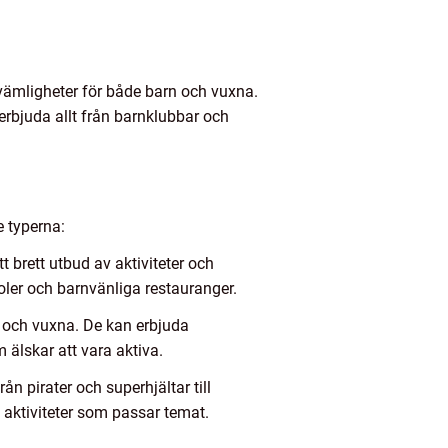
kvämligheter för både barn och vuxna.
erbjuda allt från barnklubbar och
e typerna:
t brett utbud av aktiviteter och
ooler och barnvänliga restauranger.
n och vuxna. De kan erbjuda
m älskar att vara aktiva.
ån pirater och superhjältar till
 aktiviteter som passar temat.