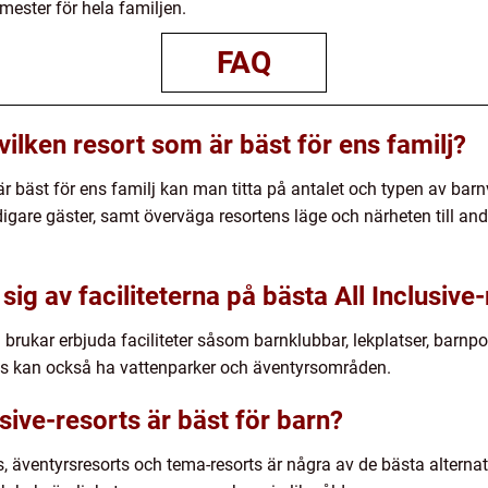
mester för hela familjen.
FAQ
lken resort som är bäst för ens familj?
r bäst för ens familj kan man titta på antalet och typen av barn
digare gäster, samt överväga resortens läge och närheten till an
ig av faciliteterna på bästa All Inclusive
n brukar erbjuda faciliteter såsom barnklubbar, lekplatser, barnp
rts kan också ha vattenparker och äventyrsområden.
usive-resorts är bäst för barn?
ts, äventyrsresorts och tema-resorts är några av de bästa alterna