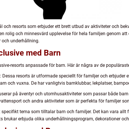
l och resorts som erbjuder ett brett utbud av aktiviteter och be
 en rolig och minnesvärd upplevelse för hela familjen genom att 
r och underhållning.
nclusive med Barn
clusive-resorts anpassade för barn. Här är några av de populärast
: Dessa resorts är utformade speciellt för familjer och erbjuder et
barn och vuxna. De har vanligtvis barnklubbar, lekplatser, barnp
kuserar på äventyr och utomhusaktiviteter som passar både bar
 vattensport och andra aktiviteter som är perfekta för familjer so
specifikt tema som tilltalar barn och familjer. Det kan vara allt fr
rts brukar erbjuda olika underhållningsprogram, dekorationer och