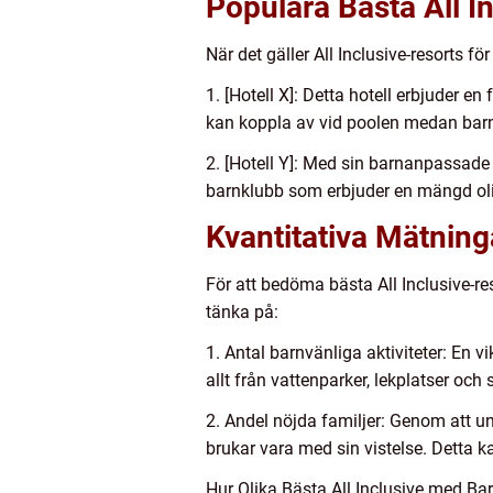
Populära Bästa All I
När det gäller All Inclusive-resorts f
1. [Hotell X]: Detta hotell erbjuder e
kan koppla av vid poolen medan barnen
2. [Hotell Y]: Med sin barnanpassade 
barnklubb som erbjuder en mängd oli
Kvantitativa Mätning
För att bedöma bästa All Inclusive-r
tänka på:
1. Antal barnvänliga aktiviteter: En vi
allt från vattenparker, lekplatser och s
2. Andel nöjda familjer: Genom att u
brukar vara med sin vistelse. Detta 
Hur Olika Bästa All Inclusive med Bar