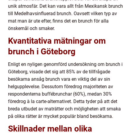
unik atmosfär. Det kan vara allt från Mexikansk brunch
till Medelhavsinfluerad brunch. Oavsett vilken typ av
mat man är ute efter, finns det en brunch för alla
önskemål och smaker.
Kvantitativa mätningar om
brunch i Göteborg
Enligt en nyligen genomförd undersökning om brunch i
Göteborg, visade det sig att 85% av de tillfrågade
besökarna ansåg brunch vara en viktig del av sin
helgupplevelse. Dessutom föredrog majoriteten av
respondenterna buffébrunchar (60%), medan 30%
föredrog à la carte-alternativet. Detta tyder på att det
breda utbudet av maträtter och möjligheten att smaka
på olika rätter är mycket populär bland besökarna.
Skillnader mellan olika