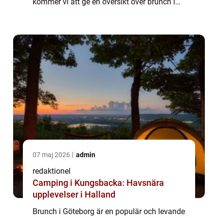
kommer vi att ge en översikt över brunch i
Göteborg, presentera olika typer av
brunchställen samt diskutera hur de skil...
07 maj 2026
admin
redaktionel
Camping i Kungsbacka: Havsnära
upplevelser i Halland
Brunch i Göteborg är en populär och levande