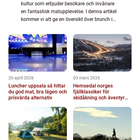
kultur som erbjuder besökare och invånare
en fantastisk matupplevelse. I denna artikel
kommer vi att ge en översikt över brunch i
Göteborg, presentera olika typer av
brunchställen samt diskutera hur de skil...
20 april 2026
03 mars 2026
Luncher uppsala så hittar
Hemsedal norges
du god mat, bra lägen och
fjällklassiker för
prisvärda alternativ
skidåkning och äventyr
året runt