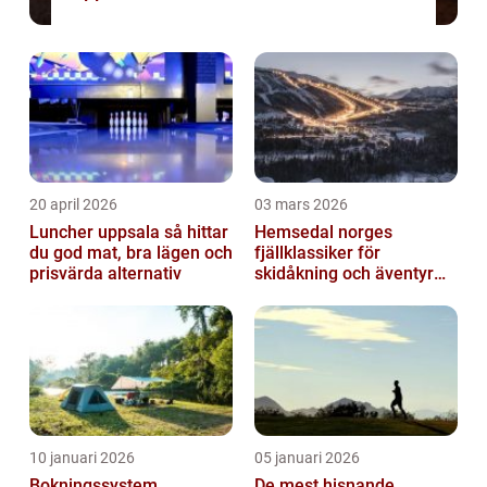
20 april 2026
03 mars 2026
Luncher uppsala så hittar
Hemsedal norges
du god mat, bra lägen och
fjällklassiker för
prisvärda alternativ
skidåkning och äventyr
året runt
10 januari 2026
05 januari 2026
Bokningssystem
De mest hisnande