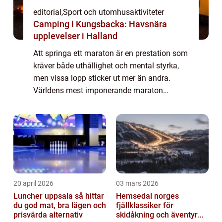
editorial
,
Sport och utomhusaktiviteter
Camping i Kungsbacka: Havsnära
upplevelser i Halland
Att springa ett maraton är en prestation som
kräver både uthållighet och mental styrka,
men vissa lopp sticker ut mer än andra.
Världens mest imponerande maraton
kombinerar utmanande banor, spektakulära
vyer och e...
20 april 2026
03 mars 2026
Luncher uppsala så hittar
Hemsedal norges
du god mat, bra lägen och
fjällklassiker för
prisvärda alternativ
skidåkning och äventyr