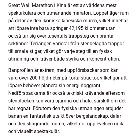
Great Wall Marathon i Kina är ett av världens mest
spektakulära och utmanande maraton. Loppet äger rum
på delar av den ikoniska kinesiska muren, vilket innebär
att löpare inte bara springer 42,195 kilometer utan
också tar sig över tusentals trappsteg och branta
sektioner. Terrängen varierar från stenbelagda trappor
till smala stigar, vilket gör varje steg till en fysisk
utmaning och kräver både styrka och koncentration.
Banprofilen är extrem, med uppförsbackar som kan
vara över 200 höjdmeter på korta sträckor, vilket gör att
löpare behöver planera sin energi noggrant.
Nedförsbackarna är också tekniskt krävande eftersom
stenblocken kan vara ojämna och hala, särskilt om det
har regnat. Förutom den fysiska utmaningen erbjuder
banan en fantastisk utsikt över bergslandskap, dalar
och den slingrande muren, vilket gör upplevelsen unik
och visuellt spektakulär.