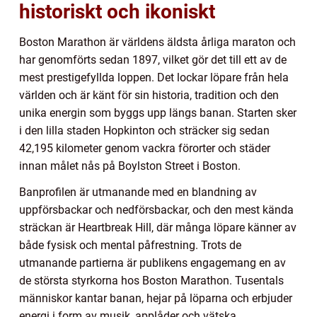
historiskt och ikoniskt
Boston Marathon är världens äldsta årliga maraton och
har genomförts sedan 1897, vilket gör det till ett av de
mest prestigefyllda loppen. Det lockar löpare från hela
världen och är känt för sin historia, tradition och den
unika energin som byggs upp längs banan. Starten sker
i den lilla staden Hopkinton och sträcker sig sedan
42,195 kilometer genom vackra förorter och städer
innan målet nås på Boylston Street i Boston.
Banprofilen är utmanande med en blandning av
uppförsbackar och nedförsbackar, och den mest kända
sträckan är Heartbreak Hill, där många löpare känner av
både fysisk och mental påfrestning. Trots de
utmanande partierna är publikens engagemang en av
de största styrkorna hos Boston Marathon. Tusentals
människor kantar banan, hejar på löparna och erbjuder
energi i form av musik, applåder och vätska.