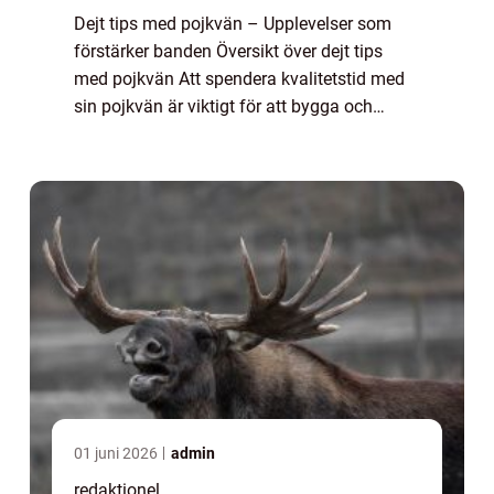
Dejt tips med pojkvän – Upplevelser som
förstärker banden Översikt över dejt tips
med pojkvän Att spendera kvalitetstid med
sin pojkvän är viktigt för att bygga och
stärka relationen. Och vad bättre sätt att
göra det än genom att ge er ut på sp...
01 juni 2026
admin
redaktionel