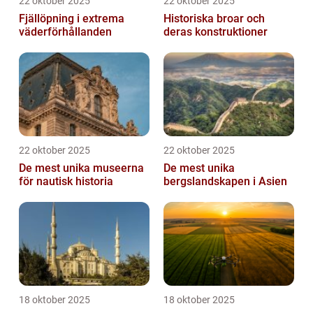
22 oktober 2025
22 oktober 2025
Fjällöpning i extrema
Historiska broar och
väderförhållanden
deras konstruktioner
22 oktober 2025
22 oktober 2025
De mest unika museerna
De mest unika
för nautisk historia
bergslandskapen i Asien
18 oktober 2025
18 oktober 2025