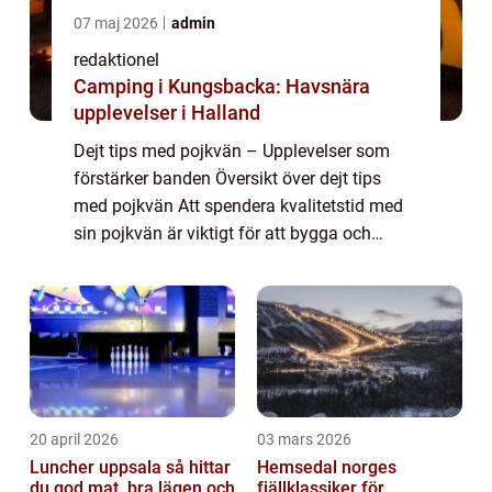
07 maj 2026
admin
redaktionel
Camping i Kungsbacka: Havsnära
upplevelser i Halland
Dejt tips med pojkvän – Upplevelser som
förstärker banden Översikt över dejt tips
med pojkvän Att spendera kvalitetstid med
sin pojkvän är viktigt för att bygga och
stärka relationen. Och vad bättre sätt att
göra det än genom att ge er ut på sp...
20 april 2026
03 mars 2026
Luncher uppsala så hittar
Hemsedal norges
du god mat, bra lägen och
fjällklassiker för