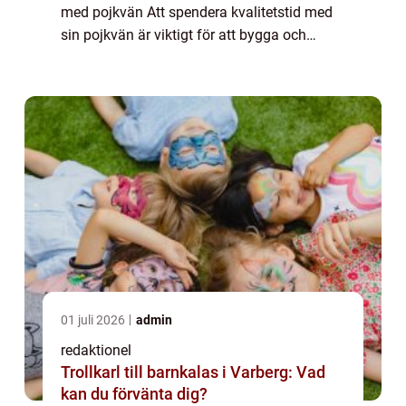
med pojkvän Att spendera kvalitetstid med
sin pojkvän är viktigt för att bygga och
stärka relationen. Och vad bättre sätt att
göra det än genom att ge er ut på sp...
01 juli 2026
admin
redaktionel
Trollkarl till barnkalas i Varberg: Vad
kan du förvänta dig?