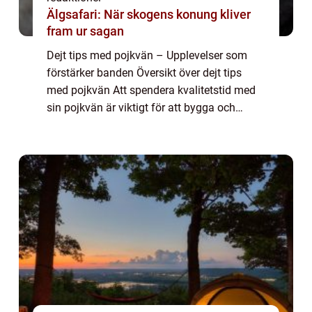
Älgsafari: När skogens konung kliver
fram ur sagan
Dejt tips med pojkvän – Upplevelser som
förstärker banden Översikt över dejt tips
med pojkvän Att spendera kvalitetstid med
sin pojkvän är viktigt för att bygga och
stärka relationen. Och vad bättre sätt att
göra det än genom att ge er ut på sp...