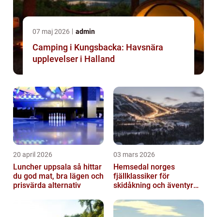
07 maj 2026
admin
Camping i Kungsbacka: Havsnära
upplevelser i Halland
20 april 2026
03 mars 2026
Luncher uppsala så hittar
Hemsedal norges
du god mat, bra lägen och
fjällklassiker för
prisvärda alternativ
skidåkning och äventyr
året runt