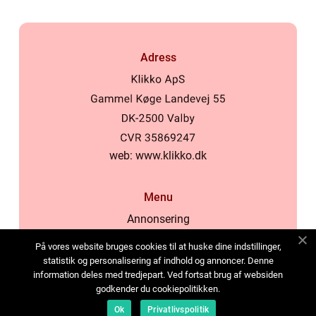
Adress
web:
www.klikko.dk
Menu
Annonsering
Om oss
På vores website bruges cookies til at huske dine indstillinger,
Cookies
statistik og personalisering af indhold og annoncer. Denne
information deles med tredjepart. Ved fortsat brug af websiden
Kontakta oss
godkender du cookiepolitikken.
Sitemap
Ok
Privatlivspolitik