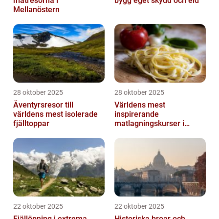
matresorna i
bygg eget skydd och eld
Mellanöstern
28 oktober 2025
28 oktober 2025
Äventyrsresor till
Världens mest
världens mest isolerade
inspirerande
fjälltoppar
matlagningskurser i
Italien
22 oktober 2025
22 oktober 2025
Fjällöpning i extrema
Historiska broar och