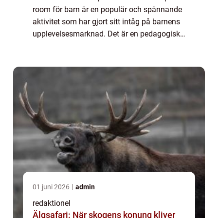
room för barn är en populär och spännande
aktivitet som har gjort sitt intåg på barnens
upplevelsesmarknad. Det är en pedagogisk
och rolig upplevelse där barnen utmanas att
lösa olika gåtor och puss...
01 juni 2026
admin
redaktionel
Älgsafari: När skogens konung kliver