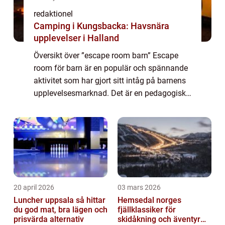
redaktionel
Camping i Kungsbacka: Havsnära
upplevelser i Halland
Översikt över ”escape room barn” Escape
room för barn är en populär och spännande
aktivitet som har gjort sitt intåg på barnens
upplevelsesmarknad. Det är en pedagogisk
och rolig upplevelse där barnen utmanas att
lösa olika gåtor och puss...
20 april 2026
03 mars 2026
Luncher uppsala så hittar
Hemsedal norges
du god mat, bra lägen och
fjällklassiker för
prisvärda alternativ
skidåkning och äventyr