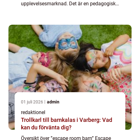
upplevelsesmarknad. Det är en pedagogisk
och rolig upplevelse där barnen utmanas att
lösa olika gåtor och puss...
01 juli 2026
admin
redaktionel
Trollkarl till barnkalas i Varberg: Vad
kan du förvänta dig?
Översikt över ”escape room barn” Escape