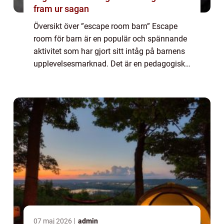
fram ur sagan
Översikt över ”escape room barn” Escape
room för barn är en populär och spännande
aktivitet som har gjort sitt intåg på barnens
upplevelsesmarknad. Det är en pedagogisk
och rolig upplevelse där barnen utmanas att
lösa olika gåtor och puss...
07 maj 2026
admin