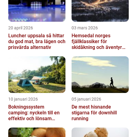
20 april 2026
03 mars 2026
Luncher uppsala så hittar
Hemsedal norges
du god mat, bra lägen och
fjällklassiker för
prisvärda alternativ
skidåkning och äventyr
året runt
10 januari 2026
05 januari 2026
Bokningssystem
De mest hisnande
camping: nyckeln till en
stigarna för downhill
effektiv och lönsam
running
anläggning