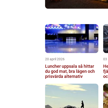
20 april 2026
03
Luncher uppsala så hittar
Hem
du god mat, bra lägen och
fj
prisvärda alternativ
oc