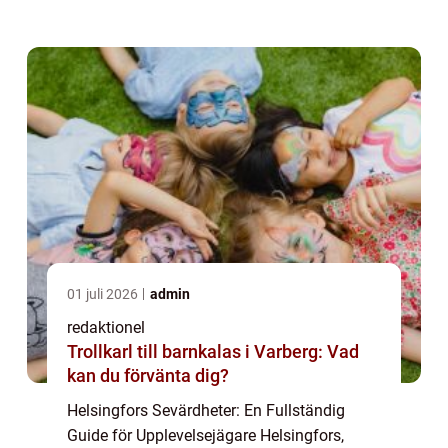
om du är intresserad av konst, historia,
arkitektur eller natur, finns det något...
01 juli 2026
admin
redaktionel
Trollkarl till barnkalas i Varberg: Vad
kan du förvänta dig?
Helsingfors Sevärdheter: En Fullständig
Guide för Upplevelsejägare Helsingfors,