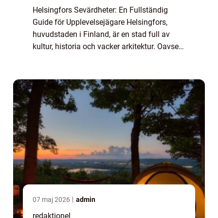
Helsingfors Sevärdheter: En Fullständig
Guide för Upplevelsejägare Helsingfors,
huvudstaden i Finland, är en stad full av
kultur, historia och vacker arkitektur. Oavsett
om du är intresserad av konst, historia,
arkitektur eller natur, finns det något...
07 maj 2026
admin
redaktionel