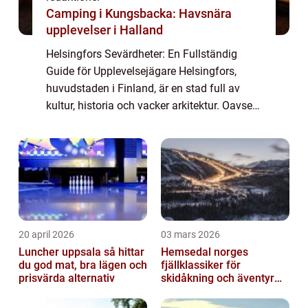
Camping i Kungsbacka: Havsnära
upplevelser i Halland
Helsingfors Sevärdheter: En Fullständig
Guide för Upplevelsejägare Helsingfors,
huvudstaden i Finland, är en stad full av
kultur, historia och vacker arkitektur. Oavsett
om du är intresserad av konst, historia,
arkitektur eller natur, finns det något...
20 april 2026
03 mars 2026
Luncher uppsala så hittar
Hemsedal norges
du god mat, bra lägen och
fjällklassiker för
prisvärda alternativ
skidåkning och äventyr
året runt