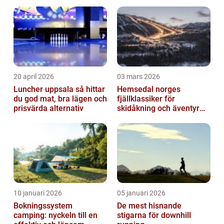
20 april 2026
03 mars 2026
Luncher uppsala så hittar
Hemsedal norges
du god mat, bra lägen och
fjällklassiker för
prisvärda alternativ
skidåkning och äventyr
året runt
10 januari 2026
05 januari 2026
Bokningssystem
De mest hisnande
camping: nyckeln till en
stigarna för downhill