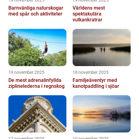
19 november 2025
19 november 2025
Barnvänliga naturskogar
Världens mest
med spår och aktiviteter
spektakulära
vulkankratrar
19 november 2025
18 november 2025
De mest adrenalinfyllda
Familjeäventyr med
ziplinelederna i regnskog
kanotpaddling i sjöar
17 november 2025
10 november 2025