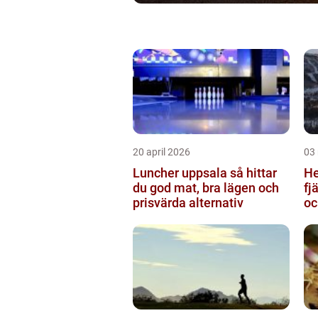
20 april 2026
03
Luncher uppsala så hittar
Hem
du god mat, bra lägen och
fj
prisvärda alternativ
oc