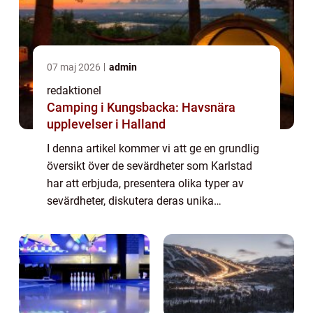
07 maj 2026
admin
redaktionel
Camping i Kungsbacka: Havsnära
upplevelser i Halland
I denna artikel kommer vi att ge en grundlig
översikt över de sevärdheter som Karlstad
har att erbjuda, presentera olika typer av
sevärdheter, diskutera deras unika
egenskaper, och utforska deras historiska
för- och nackdelar. Översikt över Karlstad&...