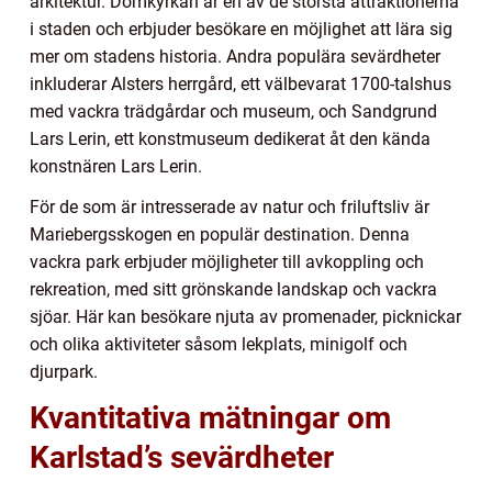
arkitektur. Domkyrkan är en av de största attraktionerna
i staden och erbjuder besökare en möjlighet att lära sig
mer om stadens historia. Andra populära sevärdheter
inkluderar Alsters herrgård, ett välbevarat 1700-talshus
med vackra trädgårdar och museum, och Sandgrund
Lars Lerin, ett konstmuseum dedikerat åt den kända
konstnären Lars Lerin.
För de som är intresserade av natur och friluftsliv är
Mariebergsskogen en populär destination. Denna
vackra park erbjuder möjligheter till avkoppling och
rekreation, med sitt grönskande landskap och vackra
sjöar. Här kan besökare njuta av promenader, picknickar
och olika aktiviteter såsom lekplats, minigolf och
djurpark.
Kvantitativa mätningar om
Karlstad’s sevärdheter