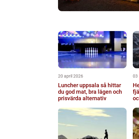
20 april 2026
03
Luncher uppsala så hittar
Hem
du god mat, bra lägen och
fj
prisvärda alternativ
oc