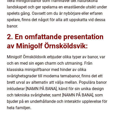
flera minigolfbanor som framhäver det natursköna
landskapet och ger spelarna en enastående utsikt under
spelets gång. Oavsett om du är nybörjare eller erfaren
spelare, finns det något för alla att uppskatta vid dessa
banor.
2. En omfattande presentation
av Minigolf Örnsköldsvik:
Minigolf Örnsköldsvik erbjuder olika typer av banor, var
och en med sin egen charm och utmaning. Från
klassiska minigolfbanor med hinder av olika
svårighetsgrader till moderna temabanor, finns det ett
brett urval av alternativ att välja mellan. Populära banor
inkluderar [NAMN PÅ BANA], känd för sin unika design
och tekniska svårigheter, samt [NAMN PÅ BANA], som
bjuder på en underhållande och interaktiv upplevelse för
hela familjen.