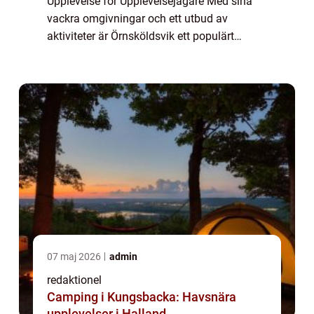
Upplevelse för Upplevelsejägare Med sina
vackra omgivningar och ett utbud av
aktiviteter är Örnsköldsvik ett populärt
resmål för upplevelsejägare. En av stadens
mest älskade fritidsaktiviteter är minigolf,...
07 maj 2026
admin
redaktionel
Camping i Kungsbacka: Havsnära
upplevelser i Halland