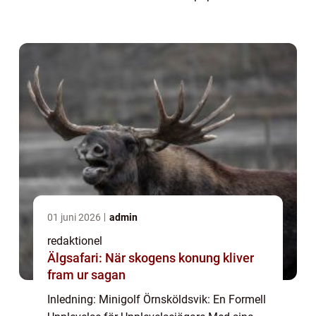
resmål för upplevelsejägare. En av stadens
mest älskade fritidsaktiviteter är minigolf,...
01 juni 2026
admin
redaktionel
Älgsafari: När skogens konung kliver
fram ur sagan
Inledning: Minigolf Örnsköldsvik: En Formell