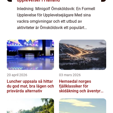
Inledning: Minigolf Örnsköldsvik: En Formell
Upplevelse för Upplevelsejägare Med sina
vackra omgivningar och ett utbud av
aktiviteter är Örnsköldsvik ett populärt
resmål för upplevelsejägare. En av stadens
mest älskade fritidsaktiviteter är minigolf,...
20 april 2026
03 mars 2026
Luncher uppsala så hittar
Hemsedal norges
du god mat, bra lägen och
fjällklassiker för
prisvärda alternativ
skidåkning och äventyr
året runt