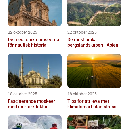
22 oktober 2025
22 oktober 2025
De mest unika museerna
De mest unika
för nautisk historia
bergslandskapen i Asien
18 oktober 2025
18 oktober 2025
Fascinerande moskéer
Tips för att leva mer
med unik arkitektur
klimatsmart utan stress