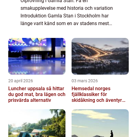
Ölprovning i Gamla Stan: Få en
smakupplevelse med historia och variation
Introduktion Gamla Stan i Stockholm har
länge varit känd som en av stadens mest
pittoreska och charmerande platser. Men det
är inte bara de historiska sevärdheterna och
de trång...
20 april 2026
03 mars 2026
Luncher uppsala så hittar
Hemsedal norges
du god mat, bra lägen och
fjällklassiker för
prisvärda alternativ
skidåkning och äventyr
året runt