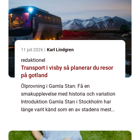
11 juli 2026
Karl Lindgren
redaktionel
Transport i visby så planerar du resor
på gotland
Ölprovning i Gamla Stan: Få en
smakupplevelse med historia och variation
Introduktion Gamla Stan i Stockholm har
länge varit känd som en av stadens mest
pittoreska och charmerande platser. Men det
är inte bara de historiska sevärdheterna och
de trång...