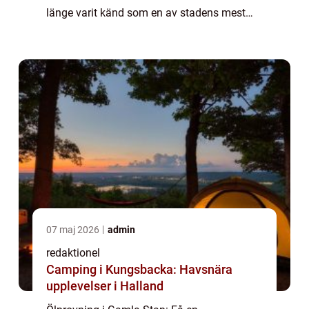
länge varit känd som en av stadens mest
pittoreska och charmerande platser. Men det
är inte bara de historiska sevärdheterna och
de trång...
07 maj 2026
admin
redaktionel
Camping i Kungsbacka: Havsnära
upplevelser i Halland