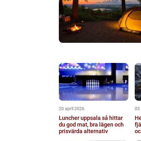
20 april 2026
03
Luncher uppsala så hittar
Hem
du god mat, bra lägen och
fj
prisvärda alternativ
oc