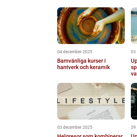
04 december 2025
03
Barnvänliga kurser i
Up
hantverk och keramik
sp
va
03 december 2025
29
Helgresor som kombinerar
Up