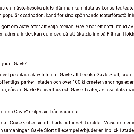
us en måste-besöka plats, där man kan njuta av konserter, teater
populär destination, känd för sina spännande teaterföreställni
gott om aktiviteter att välja mellan. Gävle har ett brett utbud av
 en adrenalinkick kan du prova på att åka zipline på Fjärran Hö
 göra i Gävle”
de mest populära aktiviteterna i Gävle att besöka Gävle Slott, 
ffentliga parker i staden och över 100 kilometer vandringsleder 
erna, såsom Gävle Konserthus och Gävle Teater, av tusentals män
göra i Gävle” skiljer sig från varandra
na i Gävle skiljer sig åt i både natur och karaktär. Vissa är mer 
utmaningar. Gävle Slott till exempel erbjuder en inblick i stade