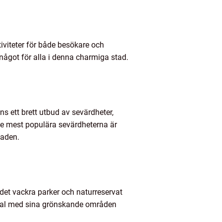
iviteter för både besökare och
t något för alla i denna charmiga stad.
ns ett brett utbud av sevärdheter,
de mest populära sevärdheterna är
taden.
 det vackra parker och naturreservat
 val med sina grönskande områden