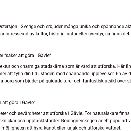
Östersjön i Sverige och erbjuder många unika och spännande akt
r intresserad av kultur, historia, natur eller äventyr, så finns de
r ”saker att göra i Gävle”
itektur och charmiga stadskärna som är värd att utforska. Här fin
r att fylla din tid i staden med spännande upplevelser. En av 
a borg som bjuder på guidade turer och fantastisk utsikt över s
 att göra i Gävle”
teter och sevärdheter att utforska i Gävle. För naturälskare finns
cknickar och upptäcktsfärder. Boulognerskogen är ett populärt
öjligheten att hyra kanot eller kajak och utforska vattnet.