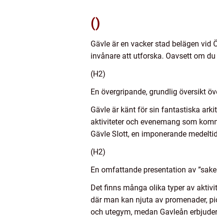
()
Gävle är en vacker stad belägen vid 
invånare att utforska. Oavsett om du ä
(H2)
En övergripande, grundlig översikt öve
Gävle är känt för sin fantastiska ark
aktiviteter och evenemang som komme
Gävle Slott, en imponerande medeltid
(H2)
En omfattande presentation av ”saker
Det finns många olika typer av aktivi
där man kan njuta av promenader, pi
och utegym, medan Gavleån erbjuder m