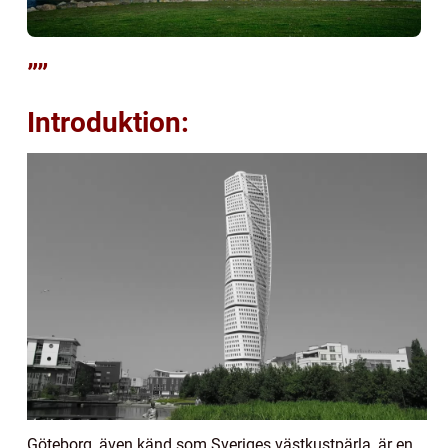
””
Introduktion:
Göteborg, även känd som Sveriges västkustpärla, är en