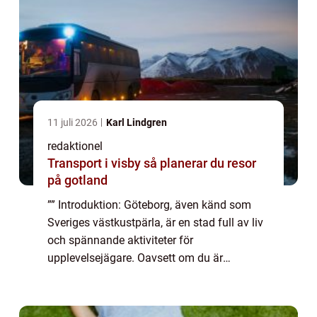
11 juli 2026
Karl Lindgren
redaktionel
Transport i visby så planerar du resor
på gotland
”” Introduktion: Göteborg, även känd som
Sveriges västkustpärla, är en stad full av liv
och spännande aktiviteter för
upplevelsejägare. Oavsett om du är
intresserad av kultur, natur, eller äventyr, har
Göteborg något att erbjuda för alla ...