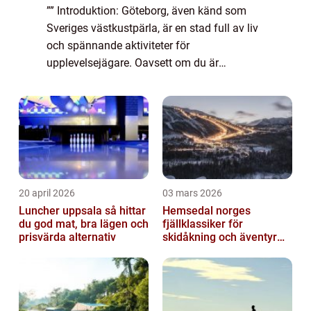
”” Introduktion: Göteborg, även känd som
Sveriges västkustpärla, är en stad full av liv
och spännande aktiviteter för
upplevelsejägare. Oavsett om du är
intresserad av kultur, natur, eller äventyr, har
Göteborg något att erbjuda för alla ...
20 april 2026
03 mars 2026
Luncher uppsala så hittar
Hemsedal norges
du god mat, bra lägen och
fjällklassiker för
prisvärda alternativ
skidåkning och äventyr
året runt