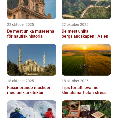
22 oktober 2025
22 oktober 2025
De mest unika museerna
De mest unika
för nautisk historia
bergslandskapen i Asien
18 oktober 2025
18 oktober 2025
Fascinerande moskéer
Tips för att leva mer
med unik arkitektur
klimatsmart utan stress