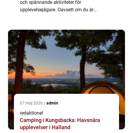
och spännande aktiviteter för
upplevelsejägare. Oavsett om du är
intresserad av kultur, natur, eller äventyr, har
Göteborg något att erbjuda för alla ...
07 maj 2026
admin
redaktionel
Camping i Kungsbacka: Havsnära
upplevelser i Halland