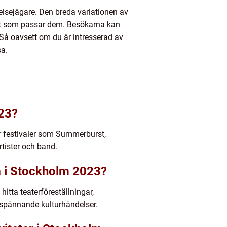
lsejägare. Den breda variationen av
något som passar dem. Besökarna kan
Så oavsett om du är intresserad av
sa.
023?
ar festivaler som Summerburst,
tister och band.
tta i Stockholm 2023?
hitta teaterföreställningar,
spännande kulturhändelser.