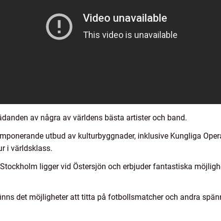
ädanden av några av världens bästa artister och band.
 imponerande utbud av kulturbyggnader, inklusive Kungliga Ope
r i världsklass.
Stockholm ligger vid Östersjön och erbjuder fantastiska möjlighet
inns det möjligheter att titta på fotbollsmatcher och andra s