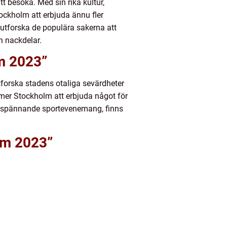
 besöka. Med sin rika kultur,
ockholm att erbjuda ännu fler
 utforska de populära sakerna att
h nackdelar.
lm 2023”
tforska stadens otaliga sevärdheter
ommer Stockholm att erbjuda något för
h spännande sportevenemang, finns
olm 2023”