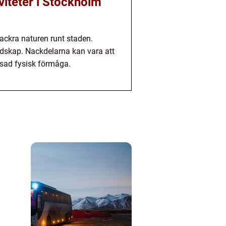
viteter i Stockholm
vackra naturen runt staden.
andskap. Nackdelarna kan vara att
nsad fysisk förmåga.