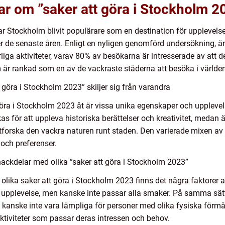
ar om ”saker att göra i Stockholm 2
ar Stockholm blivit populärare som en destination för upplevelser
der de senaste åren. Enligt en nyligen genomförd undersökning, ä
rliga aktiviteter, varav 80% av besökarna är intresserade av att 
 är rankad som en av de vackraste städerna att besöka i världen
 göra i Stockholm 2023” skiljer sig från varandra
 göra i Stockholm 2023 åt är vissa unika egenskaper och upplevel
kas för att uppleva historiska berättelser och kreativitet, medan 
utforska den vackra naturen runt staden. Den varierade mixen av 
 och preferenser.
ackdelar med olika ”saker att göra i Stockholm 2023”
olika saker att göra i Stockholm 2023 finns det några faktorer at
 upplevelse, men kanske inte passar alla smaker. På samma sätt
anske inte vara lämpliga för personer med olika fysiska förmågo
ktiviteter som passar deras intressen och behov.