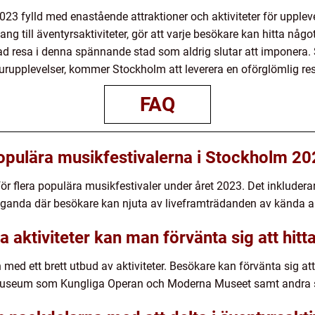
 fylld med enastående attraktioner och aktiviteter för uppleve
mang till äventyrsaktiviteter, gör att varje besökare kan hitta 
ad resa i denna spännande stad som aldrig slutar att imponera. 
turupplevelser, kommer Stockholm att leverera en oförglömlig re
FAQ
populära musikfestivalerna i Stockholm 2
r flera populära musikfestivaler under året 2023. Det inkluder
anda där besökare kan njuta av liveframträdanden av kända ar
lla aktiviteter kan man förvänta sig att hi
 med ett brett utbud av aktiviteter. Besökare kan förvänta sig att 
å museum som Kungliga Operan och Moderna Museet samt andra 