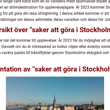
r länge varit känd som en av världens mest spännande städer att
aden en drömdestination för upplevelsejägare. År 2023 kommer St
för att göra din resa oförglömlig. I denna artikel kommer vi att
ätningar om dessa aktiviteter, deras variation och deras för- oc
sikt över ”saker att göra i Stockho
 när det kommer till upplevelser. År 2023 får du möjlighet att u
r. Oavsett om du är intresserad av kultur, nöjen eller äventyr, k
 vackra palats till båtutflykter genom Stockholms skärgård oc
.
tation av ”saker att göra i Stockh