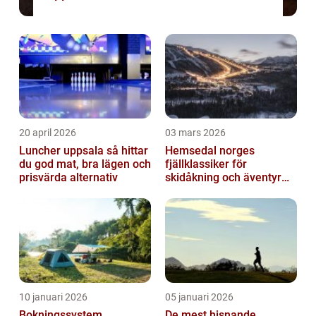
20 april 2026
03 mars 2026
Luncher uppsala så hittar
Hemsedal norges
du god mat, bra lägen och
fjällklassiker för
prisvärda alternativ
skidåkning och äventyr
året runt
10 januari 2026
05 januari 2026
Bokningssystem
De mest hisnande