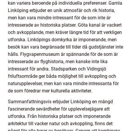
kan variera beroende på individuella preferenser. Gamla
Linköping erbjuder en unik atmosfär och rik historia,
men kan vara mindre intressant för de som inte är
intresserade av historiska platser. Göta kanal är vackert
och avkopplande, men kräver längre tid för att verkligen
utforska. Linköpings domkyrka är imponerande, men
besök kan vara begränsade till tider då gudstjänster inte
hålls. Flygvapenmuseum är spännande för de som är
intresserade av flyghistoria, men kanske inte lika
intressant för andra. Stadsparken och Vidingsjö
friluftsområde ger båda möjlighet till avkoppling och
naturupplevelser, men kan vara mindre intressanta för
de som föredrar mer kulturella aktiviteter.
Sammanfattningsvis erbjuder Linköping en mängd
fascinerande sevärdheter för upplevelsejägare att
utforska. Från historiska platser och imponerande
arkitektur till vacker natur och avkoppling, finns det
något för alla typer av besökare. Genom att kombinera