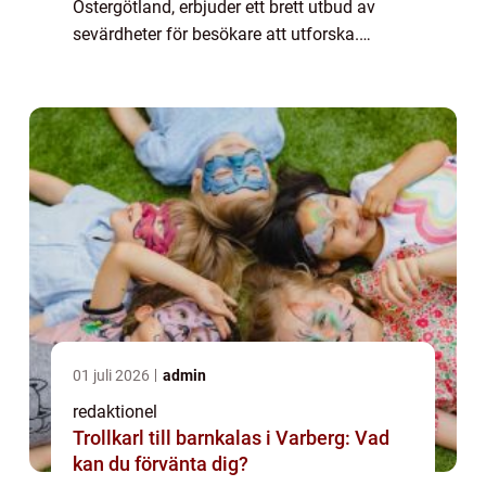
Östergötland, erbjuder ett brett utbud av
sevärdheter för besökare att utforska.
Staden är känd för sin rika historia och
spännande kultur, vilket gör den till en
attraktiv ...
01 juli 2026
admin
redaktionel
Trollkarl till barnkalas i Varberg: Vad
kan du förvänta dig?