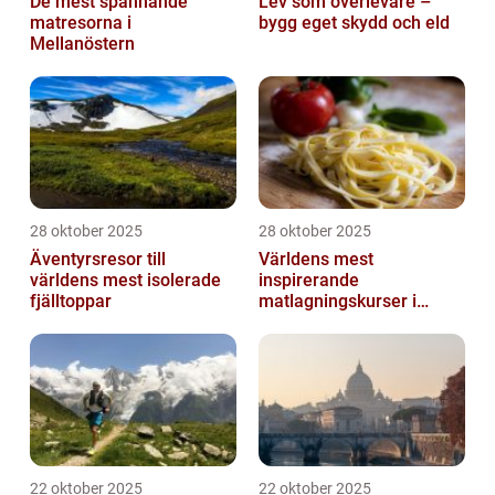
De mest spännande
Lev som överlevare –
matresorna i
bygg eget skydd och eld
Mellanöstern
28 oktober 2025
28 oktober 2025
Äventyrsresor till
Världens mest
världens mest isolerade
inspirerande
fjälltoppar
matlagningskurser i
Italien
22 oktober 2025
22 oktober 2025