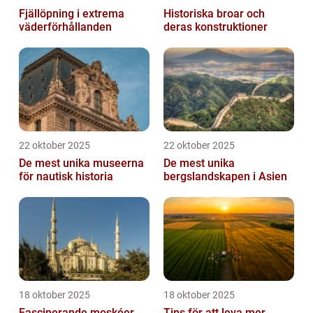
Fjällöpning i extrema
Historiska broar och
väderförhållanden
deras konstruktioner
22 oktober 2025
22 oktober 2025
De mest unika museerna
De mest unika
för nautisk historia
bergslandskapen i Asien
18 oktober 2025
18 oktober 2025
Fascinerande moskéer
Tips för att leva mer