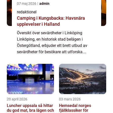
07 maj 2026
admin
redaktionel
Camping i Kungsbacka: Havsnära
upplevelser i Halland
Översikt över sevärdheter i Linköping
Linköping, en historisk stad belägen i
Östergötland, erbjuder ett brett utbud av
sevärdheter för besökare att utforska.
Staden är känd för sin rika historia och
spännande kultur, vilket gör den till en
attraktiv ...
20 april 2026
03 mars 2026
Luncher uppsala så hittar
Hemsedal norges
du god mat, bra lägen och
fjällklassiker för