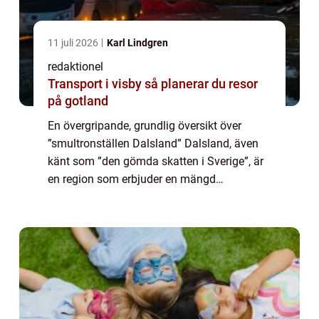
11 juli 2026
Karl Lindgren
redaktionel
Transport i visby så planerar du resor
på gotland
En övergripande, grundlig översikt över
”smultronställen Dalsland” Dalsland, även
känt som ”den gömda skatten i Sverige”, är
en region som erbjuder en mängd
fantastiska smultronställen för
upplevelsejägare att utforska. Med si...