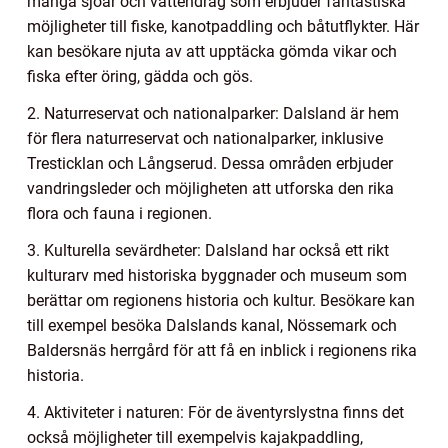
många sjöar och vattendrag som erbjuder fantastiska
möjligheter till fiske, kanotpaddling och båtutflykter. Här
kan besökare njuta av att upptäcka gömda vikar och
fiska efter öring, gädda och gös.
2. Naturreservat och nationalparker: Dalsland är hem
för flera naturreservat och nationalparker, inklusive
Tresticklan och Långserud. Dessa områden erbjuder
vandringsleder och möjligheten att utforska den rika
flora och fauna i regionen.
3. Kulturella sevärdheter: Dalsland har också ett rikt
kulturarv med historiska byggnader och museum som
berättar om regionens historia och kultur. Besökare kan
till exempel besöka Dalslands kanal, Nössemark och
Baldersnäs herrgård för att få en inblick i regionens rika
historia.
4. Aktiviteter i naturen: För de äventyrslystna finns det
också möjligheter till exempelvis kajakpaddling,