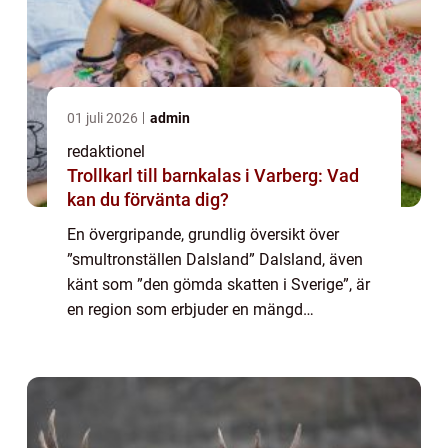
01 juli 2026
admin
redaktionel
Trollkarl till barnkalas i Varberg: Vad
kan du förvänta dig?
En övergripande, grundlig översikt över
”smultronställen Dalsland” Dalsland, även
känt som ”den gömda skatten i Sverige”, är
en region som erbjuder en mängd
fantastiska smultronställen för
upplevelsejägare att utforska. Med si...