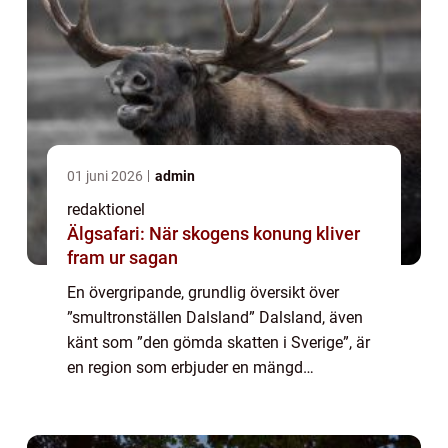
01 juni 2026
admin
redaktionel
Älgsafari: När skogens konung kliver
fram ur sagan
En övergripande, grundlig översikt över
”smultronställen Dalsland” Dalsland, även
känt som ”den gömda skatten i Sverige”, är
en region som erbjuder en mängd
fantastiska smultronställen för
upplevelsejägare att utforska. Med si...