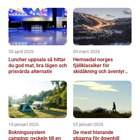
fantastiska smultronställen för
upplevelsejägare att utforska. Med si...
20 april 2026
03 mars 2026
Luncher uppsala så hittar
Hemsedal norges
du god mat, bra lägen och
fjällklassiker för
prisvärda alternativ
skidåkning och äventyr
året runt
10 januari 2026
05 januari 2026
Bokningssystem
De mest hisnande
camping: nyckeln till en
stigarna för downhill