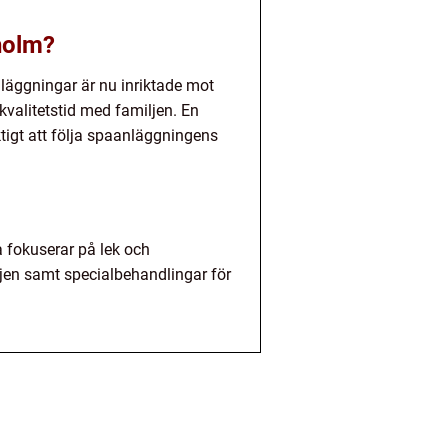
holm?
nläggningar är nu inriktade mot
kvalitetstid med familjen. En
ktigt att följa spaanläggningens
a fokuserar på lek och
jen samt specialbehandlingar för