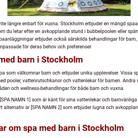
nte längre enbart för vuxna. Stockholm erbjuder en mängd spa
om du letar efter en avkopplande stund i bubbelpoolen eller spän
paanläggningar erbjuder också särskilda behandlingar för barn,
npassade för deras behov och preferenser.
 med barn i Stockholm
 spa som välkomnar barn och erbjuder unika upplevelser. Vissa s
med pooler, vattenrutschkanor och vattenlekar för barnen. Andr
åden och wellness-behandlingar för både barn och vuxna.
 [SPA NAMN 1] som är känt för sina vattenlekar och barnvänlig
ärt alternativ är [SPA NAMN 2] som erbjuder lugna och avkoppla
gar om spa med barn i Stockholm