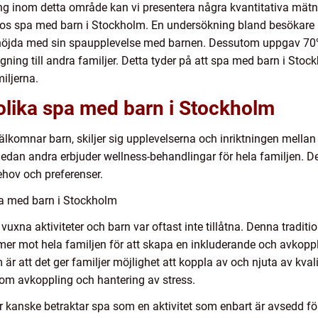
ing inom detta område kan vi presentera några kvantitativa mä
n hos spa med barn i Stockholm. En undersökning bland besökare
r nöjda med sin spaupplevelse med barnen. Dessutom uppgav 70%
ng till andra familjer. Detta tyder på att spa med barn i Stockh
miljerna.
olika spa med barn i Stockholm
välkomnar barn, skiljer sig upplevelserna och inriktningen mella
medan andra erbjuder wellness-behandlingar för hela familjen. Det
ehov och preferenser.
pa med barn i Stockholm
uxna aktiviteter och barn var oftast inte tillåtna. Denna traditi
mer mot hela familjen för att skapa en inkluderande och avkoppl
r att det ger familjer möjlighet att koppla av och njuta av kval
 om avkoppling och hantering av stress.
ter kanske betraktar spa som en aktivitet som enbart är avsedd 