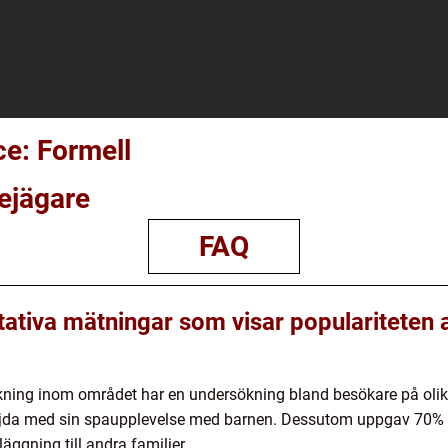
ce: Formell
ejägare
FAQ
tativa mätningar som visar populariteten 
skning inom området har en undersökning bland besökare på oli
 nöjda med sin spaupplevelse med barnen. Dessutom uppgav 70% a
gning till andra familjer.