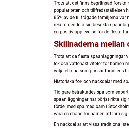
Trots att det finns begränsad forskn
populariteten och tillfredsställelse
85% av de tillfrågade familjerna va
rekommendera sin besökta spaanläggni
en positiv upplevelse för de flesta fa
Skillnaderna mellan 
Trots att de flesta spaanläggningar 
lek och vattenaktiviteter för barnen 
välja ett spa som passar familjens b
Historiska för- och nackdelar med s
Tidigare betraktades spa som enbart v
spaanläggningar har börjat rikta sig 
fördel med spa med barn i Stockholm ä
vara en chans för barnen att lära sig
En nackdel är att vissa traditionalis