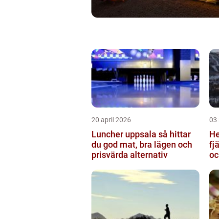
20 april 2026
03
Luncher uppsala så hittar
Hem
du god mat, bra lägen och
fj
prisvärda alternativ
oc