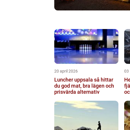
20 april 2026
03
Luncher uppsala så hittar
Hem
du god mat, bra lägen och
fj
prisvärda alternativ
oc