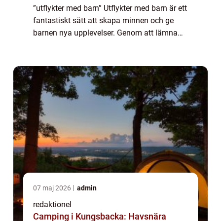
”utflykter med barn” Utflykter med barn är ett
fantastiskt sätt att skapa minnen och ge
barnen nya upplevelser. Genom att lämna
hemmets trygga vrå kan man ge barnen
möjlighet att utforska och lära s...
07 maj 2026
admin
redaktionel
Camping i Kungsbacka: Havsnära