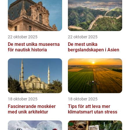
22 oktober 2025
22 oktober 2025
De mest unika museerna
De mest unika
för nautisk historia
bergslandskapen i Asien
18 oktober 2025
18 oktober 2025
Fascinerande moskéer
Tips för att leva mer
med unik arkitektur
klimatsmart utan stress