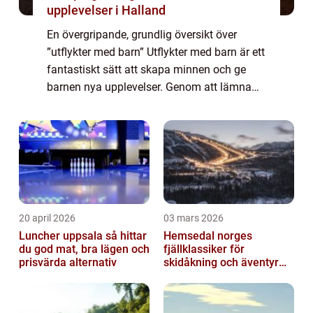
upplevelser i Halland
En övergripande, grundlig översikt över
”utflykter med barn” Utflykter med barn är ett
fantastiskt sätt att skapa minnen och ge
barnen nya upplevelser. Genom att lämna
hemmets trygga vrå kan man ge barnen
möjlighet att utforska och lära s...
20 april 2026
03 mars 2026
Luncher uppsala så hittar
Hemsedal norges
du god mat, bra lägen och
fjällklassiker för
prisvärda alternativ
skidåkning och äventyr
året runt