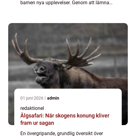
barnen nya upplevelser. Genom att lämna
hemmets trygga vrå kan man ge barnen
möjlighet att utforska och lära s...
01 juni 2026
admin
redaktionel
Älgsafari: När skogens konung kliver
fram ur sagan
En övergripande, grundlig översikt över