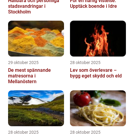
Hållbara och personliga
För en härlig vistelse:
stadsvandringar i
Upptäck boende i Idre
Stockholm
29 oktober 2025
28 oktober 2025
De mest spännande
Lev som överlevare –
matresorna i
bygg eget skydd och eld
Mellanöstern
28 oktober 2025
28 oktober 2025