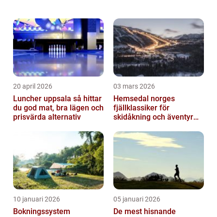
själar samlas för att skapa, inspirera och ...
20 april 2026
03 mars 2026
Luncher uppsala så hittar
Hemsedal norges
du god mat, bra lägen och
fjällklassiker för
prisvärda alternativ
skidåkning och äventyr
året runt
10 januari 2026
05 januari 2026
Bokningssystem
De mest hisnande