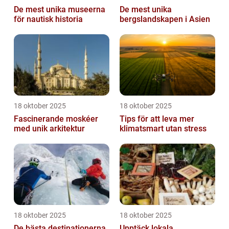
De mest unika museerna
De mest unika
för nautisk historia
bergslandskapen i Asien
18 oktober 2025
18 oktober 2025
Fascinerande moskéer
Tips för att leva mer
med unik arkitektur
klimatsmart utan stress
18 oktober 2025
18 oktober 2025
De bästa destinationerna
Upptäck lokala