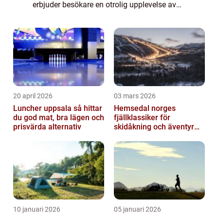
erbjuder besökare en otrolig upplevelse av
kultur, historia och naturskönhet. Med anor
från medeltiden är staden rik på sevärd...
20 april 2026
03 mars 2026
Luncher uppsala så hittar
Hemsedal norges
du god mat, bra lägen och
fjällklassiker för
prisvärda alternativ
skidåkning och äventyr
året runt
10 januari 2026
05 januari 2026