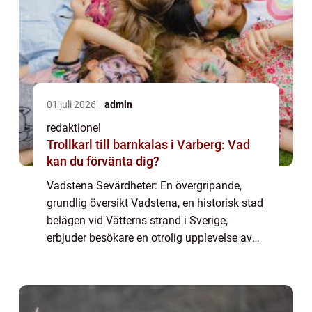
01 juli 2026
admin
redaktionel
Trollkarl till barnkalas i Varberg: Vad
kan du förvänta dig?
Vadstena Sevärdheter: En övergripande,
grundlig översikt Vadstena, en historisk stad
belägen vid Vätterns strand i Sverige,
erbjuder besökare en otrolig upplevelse av
kultur, historia och naturskönhet. Med anor
från medeltiden är staden rik på sevärd...