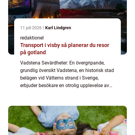
11 juli 2026
Karl Lindgren
redaktionel
Transport i visby så planerar du resor
på gotland
Vadstena Sevärdheter: En övergripande,
grundlig översikt Vadstena, en historisk stad
belägen vid Vätterns strand i Sverige,
erbjuder besökare en otrolig upplevelse av
kultur, historia och naturskönhet. Med anor
från medeltiden är staden rik på sevärd...