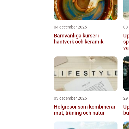
04 december 2025
03
Barnvänliga kurser i
Up
hantverk och keramik
sp
va
03 december 2025
29
Helgresor som kombinerar
Up
mat, träning och natur
bu