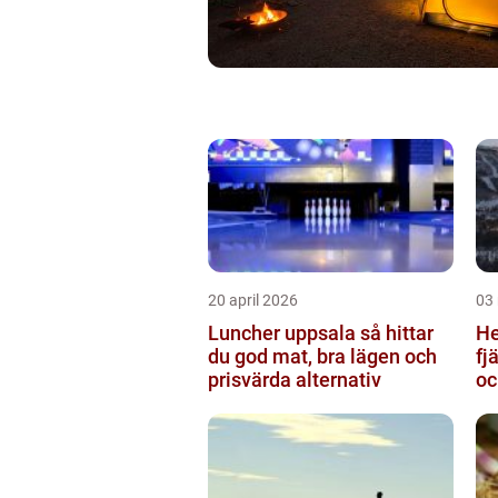
20 april 2026
03
Luncher uppsala så hittar
Hem
du god mat, bra lägen och
fj
prisvärda alternativ
oc