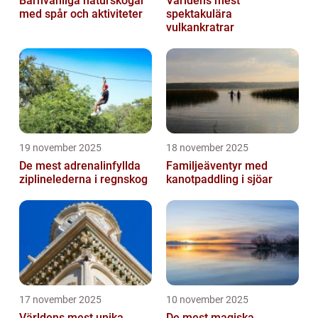
Barnvänliga naturskogar
Världens mest
med spår och aktiviteter
spektakulära
vulkankratrar
19 november 2025
18 november 2025
De mest adrenalinfyllda
Familjeäventyr med
ziplinelederna i regnskog
kanotpaddling i sjöar
17 november 2025
10 november 2025
Världens mest unika
De mest magiska