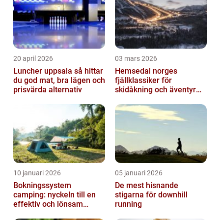
är en underhåll...
20 april 2026
03 mars 2026
Luncher uppsala så hittar
Hemsedal norges
du god mat, bra lägen och
fjällklassiker för
prisvärda alternativ
skidåkning och äventyr
året runt
10 januari 2026
05 januari 2026
Bokningssystem
De mest hisnande
camping: nyckeln till en
stigarna för downhill
effektiv och lönsam
running
anläggning