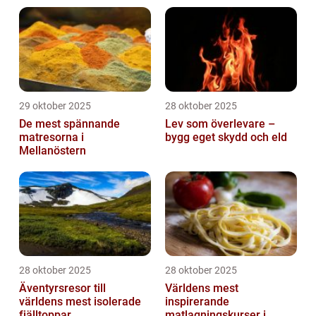
29 oktober 2025
28 oktober 2025
De mest spännande
Lev som överlevare –
matresorna i
bygg eget skydd och eld
Mellanöstern
28 oktober 2025
28 oktober 2025
Äventyrsresor till
Världens mest
världens mest isolerade
inspirerande
fjälltoppar
matlagningskurser i