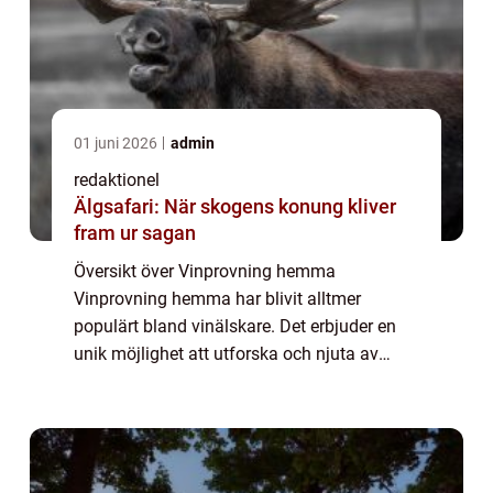
01 juni 2026
admin
redaktionel
Älgsafari: När skogens konung kliver
fram ur sagan
Översikt över Vinprovning hemma
Vinprovning hemma har blivit alltmer
populärt bland vinälskare. Det erbjuder en
unik möjlighet att utforska och njuta av
olika viner i bekvämligheten av ditt eget
hem. Att arrangera en vinprovning hemma
är en underhåll...