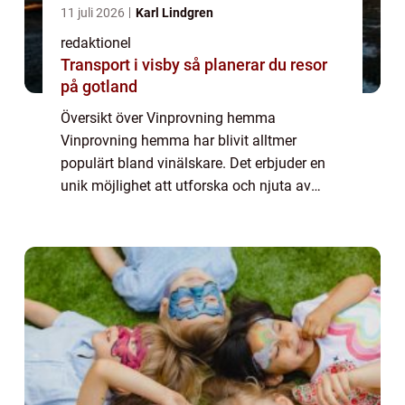
11 juli 2026
Karl Lindgren
redaktionel
Transport i visby så planerar du resor
på gotland
Översikt över Vinprovning hemma
Vinprovning hemma har blivit alltmer
populärt bland vinälskare. Det erbjuder en
unik möjlighet att utforska och njuta av
olika viner i bekvämligheten av ditt eget
hem. Att arrangera en vinprovning hemma
är en underhåll...