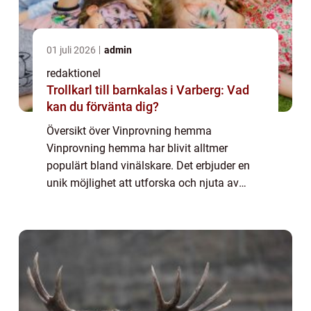
01 juli 2026
admin
redaktionel
Trollkarl till barnkalas i Varberg: Vad
kan du förvänta dig?
Översikt över Vinprovning hemma
Vinprovning hemma har blivit alltmer
populärt bland vinälskare. Det erbjuder en
unik möjlighet att utforska och njuta av
olika viner i bekvämligheten av ditt eget
hem. Att arrangera en vinprovning hemma
är en underhåll...