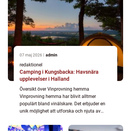
07 maj 2026
admin
redaktionel
Camping i Kungsbacka: Havsnära
upplevelser i Halland
Översikt över Vinprovning hemma
Vinprovning hemma har blivit alltmer
populärt bland vinälskare. Det erbjuder en
unik möjlighet att utforska och njuta av
olika viner i bekvämligheten av ditt eget
hem. Att arrangera en vinprovning hemma